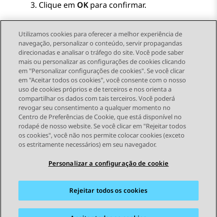
Clique em
OK
para confirmar.
Utilizamos cookies para oferecer a melhor experiência de
navegação, personalizar o conteúdo, servir propagandas
direcionadas e analisar o tráfego do site. Você pode saber
Send Feedback
mais ou personalizar as configurações de cookies clicando
em "Personalizar configurações de cookies". Se você clicar
em "Aceitar todos os cookies", você consente com o nosso
uso de cookies próprios e de terceiros e nos orienta a
Tópico anterior
Próximo tópico
compartilhar os dados com tais terceiros. Você poderá
Topic navigation
revogar seu consentimento a qualquer momento no
Centro de Preferências de Cookie, que está disponível no
rodapé de nosso website. Se você clicar em "Rejeitar todos
STAY CONNECTED
os cookies", você não nos permite colocar cookies (exceto
os estritamente necessários) em seu navegador.
Personalizar a configuração de cookie
Rejeitar todos os cookies
Mapa do site
Termos de Uso
Privacidade
Política de Cookies
Marcas registradas
Acessibilidade