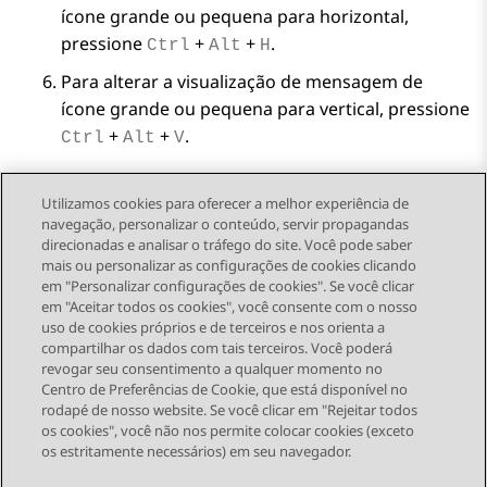
ícone grande ou pequena para horizontal,
pressione
+
+
.
Ctrl
Alt
H
Para alterar a visualização de mensagem de
ícone grande ou pequena para vertical, pressione
+
+
.
Ctrl
Alt
V
Utilizamos cookies para oferecer a melhor experiência de
navegação, personalizar o conteúdo, servir propagandas
direcionadas e analisar o tráfego do site. Você pode saber
Send Feedback
mais ou personalizar as configurações de cookies clicando
em "Personalizar configurações de cookies". Se você clicar
em "Aceitar todos os cookies", você consente com o nosso
uso de cookies próprios e de terceiros e nos orienta a
Tópico anterior
Próximo tópico
compartilhar os dados com tais terceiros. Você poderá
Topic navigation
revogar seu consentimento a qualquer momento no
Centro de Preferências de Cookie, que está disponível no
rodapé de nosso website. Se você clicar em "Rejeitar todos
STAY CONNECTED
os cookies", você não nos permite colocar cookies (exceto
os estritamente necessários) em seu navegador.