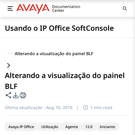
Usando o IP Office SoftConsole
···
Alterando a visualização do painel BLF
Alterando a visualização do painel
BLF
Compartilhar esta página
Opções de exportação de PDF
Última atualização :
Aug 10, 2019
|
1 min read
Avaya IP Office
Utilização
Agente
12.0
Iniciante