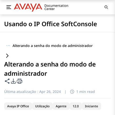
Usando o IP Office SoftConsole
···
Alterando a senha do modo de administrador
Alterando a senha do modo de
administrador
Compartilhar esta página
Opções de exportação de PDF
Última atualização :
Apr 26, 2024
|
1 min read
Avaya IP Office
Utilização
Agente
12.0
Iniciante