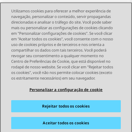
Utilizamos cookies para oferecer a melhor experiência de
navegação, personalizar o conteúdo, servir propagandas
direcionadas e analisar o tráfego do site. Você pode saber
Send Feedback
mais ou personalizar as configurações de cookies clicando
em "Personalizar configurações de cookies". Se você clicar
em "Aceitar todos os cookies", você consente com o nosso
uso de cookies próprios e de terceiros e nos orienta a
Tópico anterior
Próximo tópico
compartilhar os dados com tais terceiros. Você poderá
Topic navigation
revogar seu consentimento a qualquer momento no
Centro de Preferências de Cookie, que está disponível no
rodapé de nosso website. Se você clicar em "Rejeitar todos
STAY CONNECTED
os cookies", você não nos permite colocar cookies (exceto
os estritamente necessários) em seu navegador.
Personalizar a configuração de cookie
Rejeitar todos os cookies
Mapa do site
Termos de Uso
Privacidade
Política de Cookies
Marcas registradas
Acessibilidade
Aceitar todos os cookies
© 2026 Avaya LLC