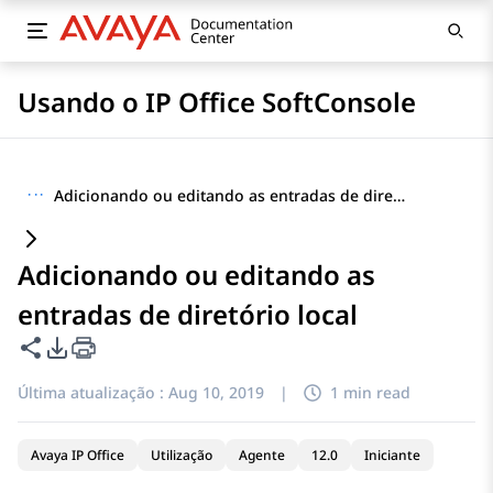
Usando o IP Office SoftConsole
···
Adicionando ou editando as entradas de diretório local
Adicionando ou editando as
entradas de diretório local
Compartilhar esta página
Opções de exportação de PDF
Última atualização :
Aug 10, 2019
|
1 min read
Avaya IP Office
Utilização
Agente
12.0
Iniciante