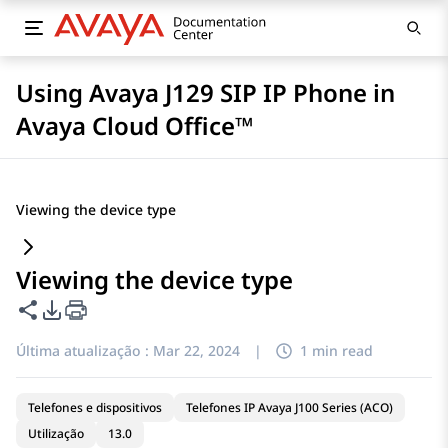
Using Avaya J129 SIP IP Phone in
Avaya Cloud Office™
Viewing the device type
Viewing the device type
Compartilhar esta página
Opções de exportação de PDF
Última atualização :
Mar 22, 2024
|
1 min read
Telefones e dispositivos
Telefones IP Avaya J100 Series (ACO)
Utilização
13.0