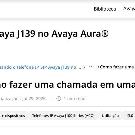
Biblioteca
Avay
vaya J139 no Avaya Aura®
···
Usando o telefone IP SIP Avaya J139 no Avaya Aura®
o fazer uma chamada em uma 
ualização :
Jul 29, 2025
|
1 min read
 e dispositivos
Telefones IP Avaya J100 Series (ACO)
Utilização
13.0