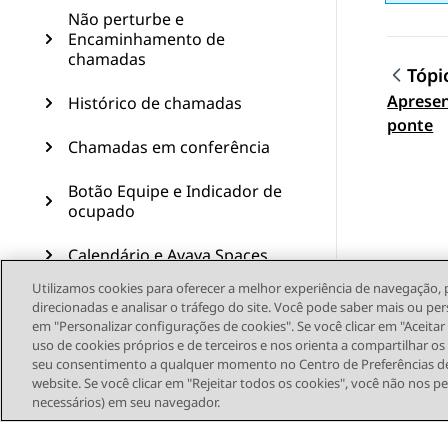
Não perturbe e
Encaminhamento de
chamadas
Tópi
Aprese
Histórico de chamadas
Topic
ponte
Chamadas em conferência
Botão Equipe e Indicador de
ocupado
Calendário e Avaya Spaces
Utilizamos cookies para oferecer a melhor experiência de navegação, 
Recursos avançados
direcionadas e analisar o tráfego do site. Você pode saber mais ou per
em "Personalizar configurações de cookies". Se você clicar em "Aceita
Personalização
uso de cookies próprios e de terceiros e nos orienta a compartilhar o
seu consentimento a qualquer momento no Centro de Preferências de
website. Se você clicar em "Rejeitar todos os cookies", você não nos p
Atualização do telefone
necessários) em seu navegador.
Manutenção