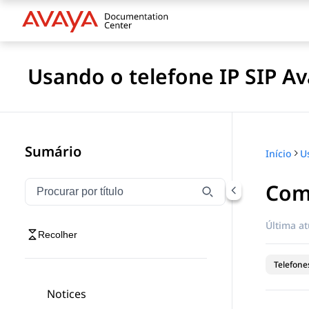
Usando o telefone IP SIP A
Sumário
Início
Com
Filtrar navegação por título
Digite para filtrar itens de navegação por título
Última at
Recolher
Telefones
Notices