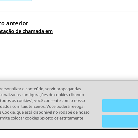
co anterior
ntação de chamada em
 navigation
personalizar o conteúdo, servir propagandas
sonalizar as configurações de cookies clicando
r todos os cookies", você consente com o nosso
s dados com tais terceiros. Você poderá revogar
 Cookie, que está disponível no rodapé de nosso
ermite colocar cookies (exceto os estritamente