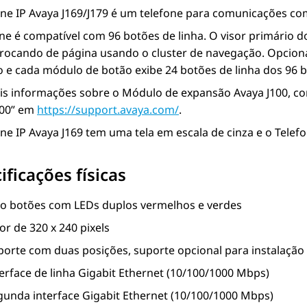
one IP
Avaya J169/J179
é um telefone para comunicações com
ne é compatível com 96 botões de linha. O visor primário d
 trocando de página usando o cluster de navegação. Opcion
 e cada módulo de botão exibe 24 botões de linha dos 96 b
is informações sobre o
Módulo de expansão
Avaya J100
, c
100” em
https://support.avaya.com/
.
one IP
Avaya J169
tem uma tela em escala de cinza e o
Telef
ificações físicas
to botões com LEDs duplos vermelhos e verdes
or de 320 x 240 pixels
porte com duas posições, suporte opcional para instalação
terface de linha Gigabit Ethernet (10/100/1000 Mbps)
gunda interface Gigabit Ethernet (10/100/1000 Mbps)