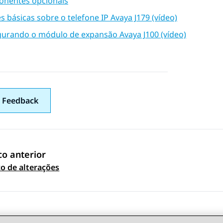
nentes opcionais
 básicas sobre o telefone IP Avaya J179 (vídeo)
gurando o módulo de expansão Avaya J100 (vídeo)
 Feedback
co anterior
 navigation
co de alterações