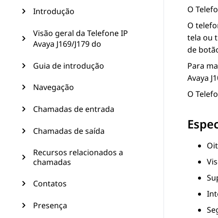
O
Telef
Introdução
O telefo
Visão geral da Telefone IP
tela ou
Avaya J169/J179 do
de botão
Guia de introdução
Para ma
Avaya J
Navegação
O
Telef
Chamadas de entrada
Espec
Chamadas de saída
Oi
Recursos relacionados a
Vis
chamadas
Su
Contatos
In
Presença
Se