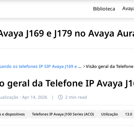
Biblioteca
Avay
 Avaya J169 e J179 no Avaya Au
Usando os telefones IP SIP Avaya J169 e J179 no Avaya Aura®
o geral da Telefone IP Avaya J
ualização :
Apr 14, 2026
|
2 min read
 e dispositivos
Telefones IP Avaya J100 Series (ACO)
Utilização
13.0