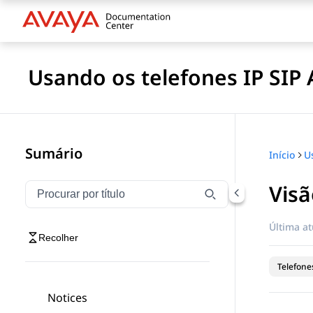
Usando os telefones IP SIP
Sumário
Início
Visã
Filtrar navegação por título
Digite para filtrar itens de navegação por título
Última at
Recolher
Telefones
Notices