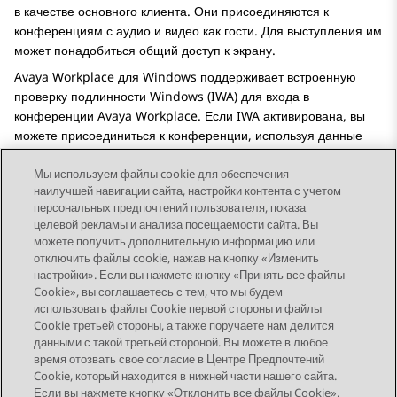
в качестве основного клиента. Они присоединяются к
конференциям с аудио и видео как гости. Для выступления им
может понадобиться общий доступ к экрану.
Avaya Workplace
для Windows
поддерживает встроенную
проверку подлинности Windows (IWA) для входа в
конференции
Avaya Workplace
. Если IWA активирована, вы
можете присоединиться к конференции, используя данные
для входа Windows.
Мы используем файлы cookie для обеспечения
наилучшей навигации сайта, настройки контента с учетом
персональных предпочтений пользователя, показа
целевой рекламы и анализа посещаемости сайта. Вы
можете получить дополнительную информацию или
Send Feedback
отключить файлы cookie, нажав на кнопку «Изменить
настройки». Если вы нажмете кнопку «Принять все файлы
Cookie», вы соглашаетесь с тем, что мы будем
использовать файлы Cookie первой стороны и файлы
Предыдущая тема
Следующая тема
Cookie третьей стороны, а также поручаете нам делится
Topic navigation
данными с такой третьей стороной. Вы можете в любое
время отозвать свое согласие в Центре Предпочтений
Cookie, который находится в нижней части нашего сайта.
STAY CONNECTED
Если вы нажмете кнопку «Отклонить все файлы Cookie»,