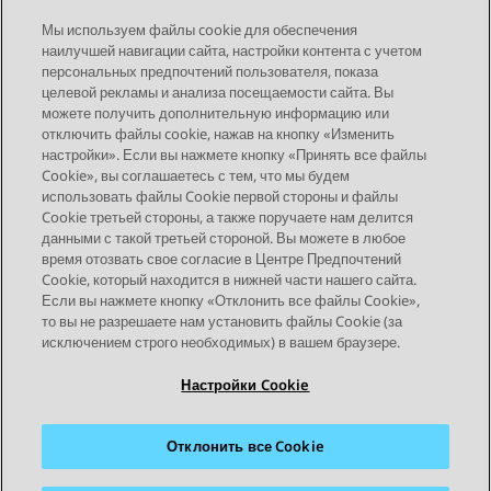
комментарии в магазине приложений.
Мы используем файлы cookie для обеспечения
наилучшей навигации сайта, настройки контента с учетом
персональных предпочтений пользователя, показа
целевой рекламы и анализа посещаемости сайта. Вы
можете получить дополнительную информацию или
Send Feedback
отключить файлы cookie, нажав на кнопку «Изменить
настройки». Если вы нажмете кнопку «Принять все файлы
Cookie», вы соглашаетесь с тем, что мы будем
использовать файлы Cookie первой стороны и файлы
Предыдущая тема
Следующая тема
Cookie третьей стороны, а также поручаете нам делится
Topic navigation
данными с такой третьей стороной. Вы можете в любое
время отозвать свое согласие в Центре Предпочтений
Cookie, который находится в нижней части нашего сайта.
STAY CONNECTED
Если вы нажмете кнопку «Отклонить все файлы Cookie»,
то вы не разрешаете нам установить файлы Cookie (за
исключением строго необходимых) в вашем браузере.
Настройки Cookie
Отклонить все Cookie
Карта сайта
Условия использования
Конфиденциальность
Политика cookie