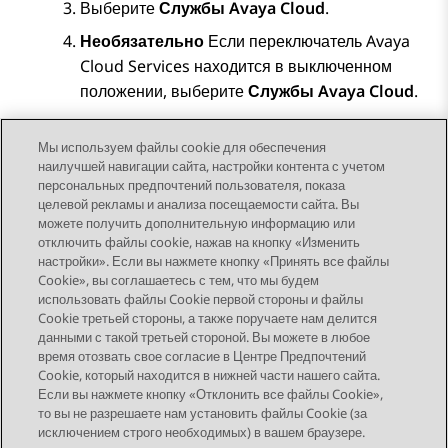
Выберите
Службы Avaya Cloud
.
Необязательно
Если переключатель Avaya
Cloud Services находится в выключенном
положении, выберите
Службы Avaya Cloud
.
Сохраните изменения.
Мы используем файлы cookie для обеспечения
наилучшей навигации сайта, настройки контента с учетом
персональных предпочтений пользователя, показа
целевой рекламы и анализа посещаемости сайта. Вы
можете получить дополнительную информацию или
Send Feedback
отключить файлы cookie, нажав на кнопку «Изменить
настройки». Если вы нажмете кнопку «Принять все файлы
Cookie», вы соглашаетесь с тем, что мы будем
использовать файлы Cookie первой стороны и файлы
Предыдущая тема
Следующая тема
Cookie третьей стороны, а также поручаете нам делится
Topic navigation
данными с такой третьей стороной. Вы можете в любое
время отозвать свое согласие в Центре Предпочтений
Cookie, который находится в нижней части нашего сайта.
STAY CONNECTED
Если вы нажмете кнопку «Отклонить все файлы Cookie»,
то вы не разрешаете нам установить файлы Cookie (за
исключением строго необходимых) в вашем браузере.