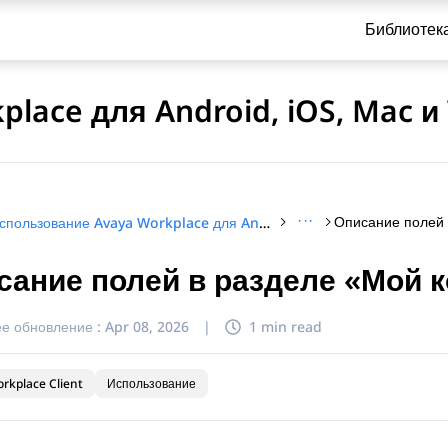
Библиотек
lace для Android, iOS, Mac 
···
Использование Avaya Workplace для Android, iOS, Mac и Windows
сание полей в разделе «Мой 
и по обращению
е обновление :
Apr 08, 2026
|
1 min read
rkplace Client
Использование