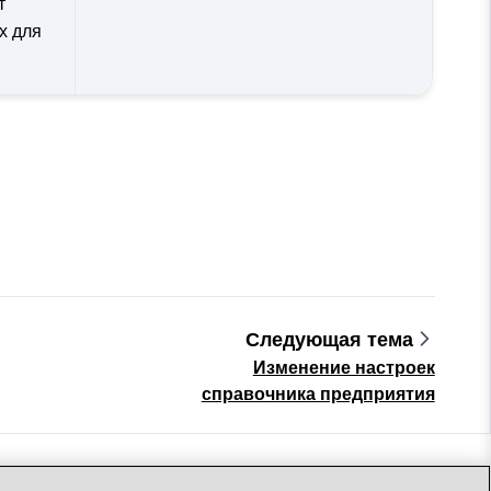
т
х для
Следующая тема
Изменение настроек
справочника предприятия