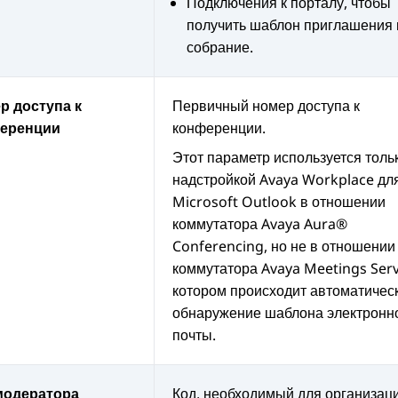
Подключения к порталу, чтобы
получить шаблон приглашения 
собрание.
р доступа к
Первичный номер доступа к
еренции
конференции.
Этот параметр используется толь
надстройкой
Avaya Workplace
дл
Microsoft Outlook в отношении
коммутатора
Avaya Aura®
Conferencing
, но не в отношении
коммутатора
Avaya Meetings Serv
котором происходит автоматичес
обнаружение шаблона электронн
почты.
модератора
Код, необходимый для организац