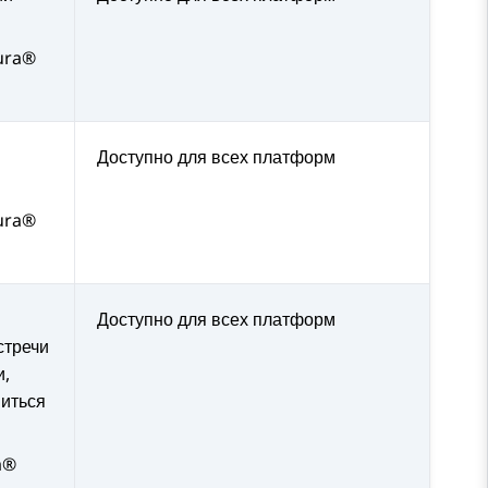
ura®
Доступно для всех платформ
ura®
Доступно для всех платформ
стречи
и,
ниться
a®