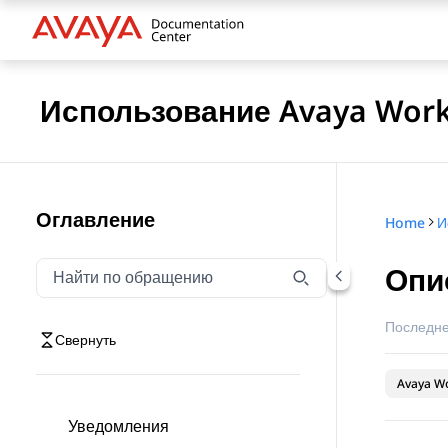
Использование Avaya Workp
Оглавление
Home
Опи
Фильтровать навигацию по обращению
Введите текст для фильтрации элементов навигаци
Последне
Свернуть
Avaya Wo
Уведомления