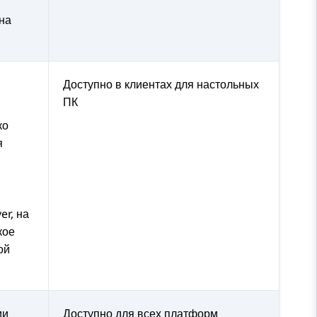
на
Доступно в клиентах для настольных
ПК
ко
я
er
, на
кое
ой
ии
Доступно для всех платформ