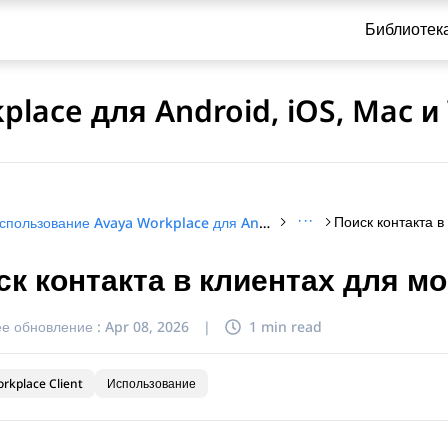
Библиотек
lace для Android, iOS, Mac 
···
Использование Avaya Workplace для Android, iOS, Mac и Windows
ск контакта в клиентах для м
и по обращению
е обновление :
Apr 08, 2026
|
1 min read
rkplace Client
Использование