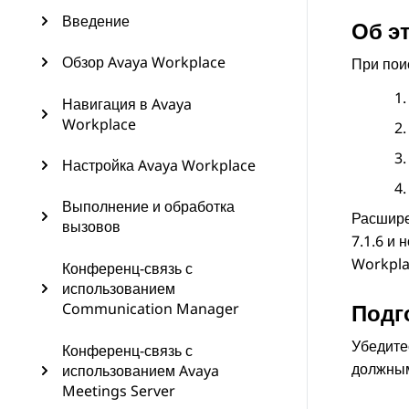
Введение
Об э
Обзор Avaya Workplace
При пои
Навигация в Avaya
Workplace
Настройка Avaya Workplace
Выполнение и обработка
Расшире
вызовов
7.1.6 и
Workpla
Конференц-связь с
использованием
Подг
Communication Manager
Убедите
Конференц-связь с
должным
использованием Avaya
Meetings Server