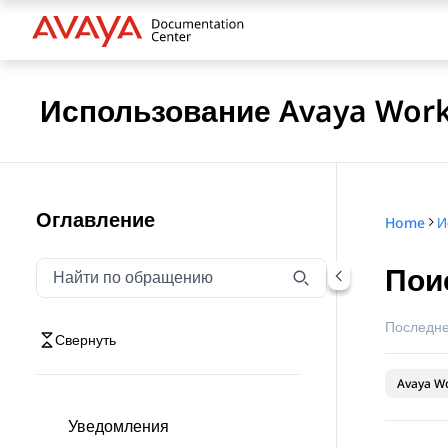
Использование Avaya Workp
Оглавление
Home
Пои
Фильтровать навигацию по обращению
Введите текст для фильтрации элементов навигаци
Последне
Свернуть
Avaya Wo
Уведомления