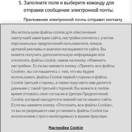
Заполните поля и выберите команду для
отправки сообщения электронной почты.
Приложение электронной почты отправит контакту
SMS-сообщение или факсимильное сообщение.
Мы используем файлы cookie для обеспечения
наилучшей навигации сайта, настройки контента с учетом
персональных предпочтений пользователя, показа
целевой рекламы и анализа посещаемости сайта. Вы
можете получить дополнительную информацию или
Send Feedback
отключить файлы cookie, нажав на кнопку «Изменить
настройки». Если вы нажмете кнопку «Принять все файлы
Cookie», вы соглашаетесь с тем, что мы будем
использовать файлы Cookie первой стороны и файлы
Предыдущая тема
Следующая тема
Cookie третьей стороны, а также поручаете нам делится
Topic navigation
данными с такой третьей стороной. Вы можете в любое
время отозвать свое согласие в Центре Предпочтений
Cookie, который находится в нижней части нашего сайта.
STAY CONNECTED
Если вы нажмете кнопку «Отклонить все файлы Cookie»,
то вы не разрешаете нам установить файлы Cookie (за
исключением строго необходимых) в вашем браузере.
Настройки Cookie