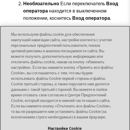
Необязательно
Если переключатель
Вход
оператора
находится в выключенном
положении, коснитесь
Вход оператора
.
Сохраните изменения.
Мы используем файлы cookie для обеспечения
наилучшей навигации сайта, настройки контента с учетом
персональных предпочтений пользователя, показа
целевой рекламы и анализа посещаемости сайта. Вы
можете получить дополнительную информацию или
Send Feedback
отключить файлы cookie, нажав на кнопку «Изменить
настройки». Если вы нажмете кнопку «Принять все файлы
Cookie», вы соглашаетесь с тем, что мы будем
использовать файлы Cookie первой стороны и файлы
Предыдущая тема
Следующая тема
Cookie третьей стороны, а также поручаете нам делится
Topic navigation
данными с такой третьей стороной. Вы можете в любое
время отозвать свое согласие в Центре Предпочтений
Cookie, который находится в нижней части нашего сайта.
STAY CONNECTED
Если вы нажмете кнопку «Отклонить все файлы Cookie»,
то вы не разрешаете нам установить файлы Cookie (за
исключением строго необходимых) в вашем браузере.
Настройки Cookie