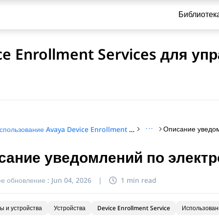
Библиотек
e Enrollment Services для у
···
Использование Avaya Device Enrollment Services для управления оконечными устройствами
сание уведомлений по электр
и по обращению
е обновление :
Jun 04, 2026
|
1 min read
ы и устройства
Устройства
Device Enrollment Service
Использован