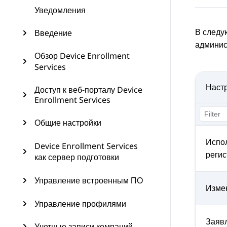
Уведомления
В следу
Введение
админи
Обзор Device Enrollment
Services
Наст
Доступ к веб-порталу Device
Enrollment Services
Общие настройки
Испо
Device Enrollment Services
реги
как сервер подготовки
Управление встроенным ПО
Изме
Управление профилями
Заяв
Учетные записи компаний