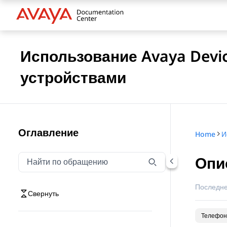
Использование Avaya Devic
устройствами
Оглавление
Home
Опи
Фильтровать навигацию по обращению
Введите текст для фильтрации элементов навигаци
Последне
Свернуть
Телефон