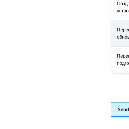
Созд
устро
Пере
обно
Пере
подго
Send