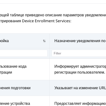
ющей таблице приведено описание параметров уведомлений
стрирования
Device Enrollment Services
:
ройка
Назначение уведомления по 
льзование кода
Информирует администратора
страции
регистрации пользователем.
нения подготовки
Указывает на изменение URL
ление устройства
Предоставляет информацию 