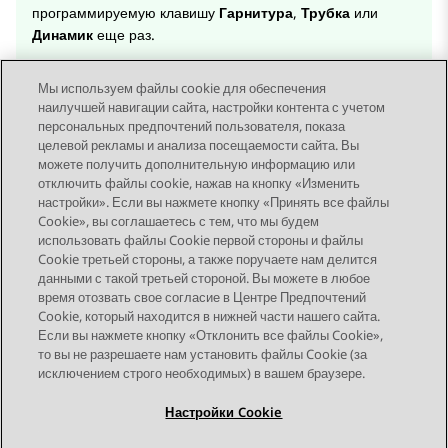
программируемую клавишу
Гарнитура
,
Трубка
или
Динамик
еще раз.
Мы используем файлы cookie для обеспечения
наилучшей навигации сайта, настройки контента с учетом
персональных предпочтений пользователя, показа
целевой рекламы и анализа посещаемости сайта. Вы
можете получить дополнительную информацию или
Send Feedback
отключить файлы cookie, нажав на кнопку «Изменить
настройки». Если вы нажмете кнопку «Принять все файлы
Cookie», вы соглашаетесь с тем, что мы будем
использовать файлы Cookie первой стороны и файлы
Предыдущая тема
Следующая тема
Cookie третьей стороны, а также поручаете нам делится
Topic navigation
данными с такой третьей стороной. Вы можете в любое
время отозвать свое согласие в Центре Предпочтений
Cookie, который находится в нижней части нашего сайта.
STAY CONNECTED
Если вы нажмете кнопку «Отклонить все файлы Cookie»,
то вы не разрешаете нам установить файлы Cookie (за
исключением строго необходимых) в вашем браузере.
Настройки Cookie