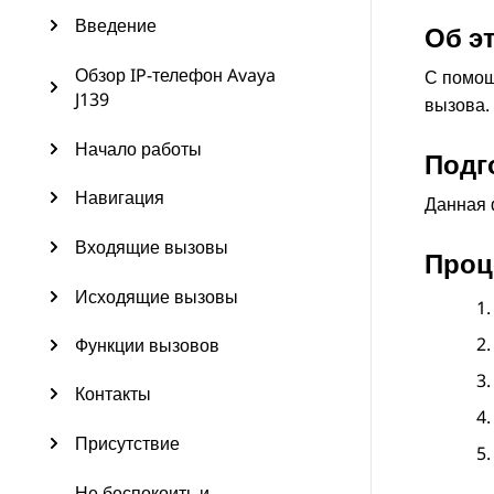
Введение
Об э
Обзор IP-телефон Avaya
С помощ
J139
вызова.
Начало работы
Подг
Навигация
Данная 
Входящие вызовы
Проц
Исходящие вызовы
Функции вызовов
Контакты
Присутствие
Не беспокоить и