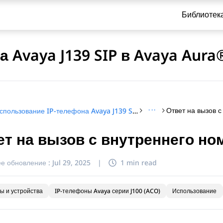
Библиотек
 Avaya J139 SIP в Avaya Aura
···
Использование IP-телефона Avaya J139 SIP в Avaya Aura®
ет на вызов с внутреннего но
и по обращению
е обновление :
Jul 29, 2025
|
1 min read
ы и устройства
IP-телефоны Avaya серии J100 (ACO)
Использование