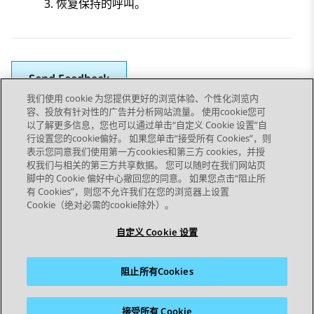
恢复保持的呼叫。
Send Feedback
我们使用 cookie 为您提供更好的浏览体验、个性化浏览内
容、投放有针对性的广告并分析网站流量。 使用cookie您可
以了解更多信息，您也可以通过单击“自定义 Cookie 设置”自
上一主题
下一主题
行设置您的cookie偏好。 如果您单击“接受所有 Cookies”，则
Topic navigation
表示您同意我们使用第一方cookies和第三方 cookies，并授
权我们与相关的第三方共享数据。 您可以随时在我们网站页
脚中的 Cookie 偏好中心撤回您的同意。 如果您点击“阻止所
STAY CONNECTED
有 Cookies”，则您不允许我们在您的浏览器上设置
Cookie（绝对必需的cookie除外）。
自定义 Cookie 设置
阻止所有Cookies
站点地图
使用条款
隐私
Cookie 政策
商标
辅助功能
接受所有 Cookie