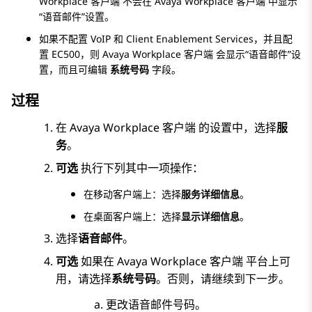
Workplace
客户端
不会在
Avaya Workplace
客户端
中显示
“语音邮件”设置。
如果不配置 VoIP 和
Client Enablement Services
，并且配
置 EC500，则
Avaya Workplace
客户端
会显示“语音邮件”设
置，而且可编辑
系统号码
字段。
过程
在
Avaya Workplace
客户端
的设置中，选择
服
务
。
可选
执行下列其中一项操作：
在移动客户端上：选择
服务详细信息
。
在桌面客户端上：选择
显示详细信息
。
选择
语音邮件
。
可选
如果在
Avaya Workplace
客户端
平台上可
用，请选择
系统号码
。否则，请继续到下一步。
更改语音邮件号码。