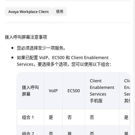
Avaya Workplace Client
使用
拨入呼叫
屏幕注意事项
您必须选择至少一项服务。
如果已配置 VoIP、EC500 和
Client Enablement
Services
，要选择多个选项，您可以使用以下组合：
Client
Clien
拨入呼叫
Enablement
Enab
VoIP
EC500
屏幕
Services
Servi
手机版
其他
组合 1
是
否
否
是
组合 2
否
是
否
是