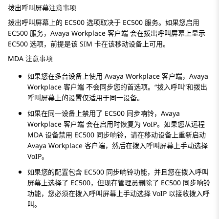
拨出呼叫
屏幕注意事项
拨出呼叫
屏幕上的 EC500 选项取决于 EC500 服务。如果您启用
EC500 服务，
Avaya Workplace
客户端
会在
拨出呼叫
屏幕上显示
EC500 选项，前提是该 SIM 卡在该移动设备上可用。
MDA 注意事项
如果您在多台设备上使用
Avaya Workplace
客户端
，
Avaya
Workplace
客户端
不会同步您的首选项。“拨入呼叫”和
拨出
呼叫
屏幕上的设置仅适用于同一设备。
如果在同一设备上禁用了 EC500 同步响铃，
Avaya
Workplace
客户端
会在启用时恢复为 VoIP。如果您从远程
MDA 设备禁用 EC500 同步响铃，请在移动设备上重新启动
Avaya Workplace
客户端
，然后在
拨入呼叫
屏幕上手动选择
VoIP。
如果您的配置包含 EC500 同步响铃功能，并且您在
拨入呼叫
屏幕上选择了 EC500，但现在管理员删除了 EC500 同步响铃
功能，您必须在
拨入呼叫
屏幕上手动选择 VoIP 以接收拨入呼
叫。