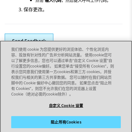
点击
输入代码
，然后键入呼叫工作代码。
保存更改。
Send Feedback
我们使用 cookie 为您提供更好的浏览体验、个性化浏览内
容、投放有针对性的广告并分析网站流量。 使用cookie您可
以了解更多信息，您也可以通过单击“自定义 Cookie 设置”自
上一主题
下一主题
行设置您的cookie偏好。 如果您单击“接受所有 Cookies”，则
Topic navigation
表示您同意我们使用第一方cookies和第三方 cookies，并授
权我们与相关的第三方共享数据。 您可以随时在我们网站页
脚中的 Cookie 偏好中心撤回您的同意。 如果您点击“阻止所
STAY CONNECTED
有 Cookies”，则您不允许我们在您的浏览器上设置
Cookie（绝对必需的cookie除外）。
自定义 Cookie 设置
阻止所有Cookies
站点地图
使用条款
隐私
Cookie 政策
商标