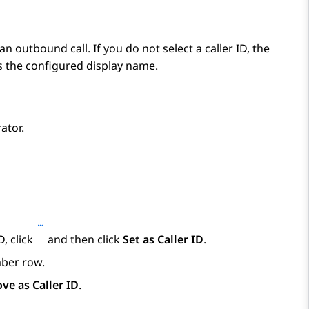
n outbound call. If you do not select a caller ID, the
s the configured display name.
ator.
D, click
and then click
Set as Caller ID
.
mber row.
ve as Caller ID
.