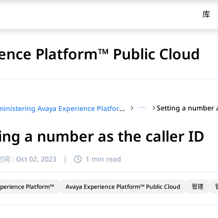
库
ence Platform™ Public Cloud
···
Setting a number a
Administering Avaya Experience Platform™ Public Cloud
ing a number as the caller ID
间 :
Oct 02, 2023
|
1 min read
perience Platform™
Avaya Experience Platform™ Public Cloud
管理