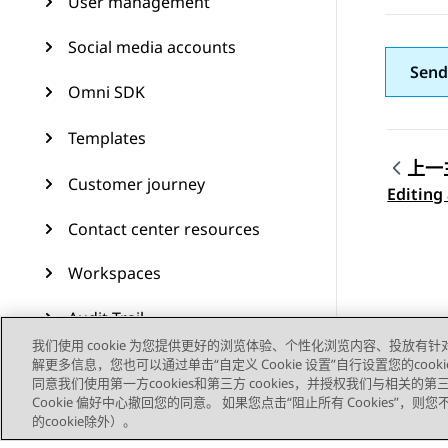
User management
Social media accounts
Send
Omni SDK
Templates
上一
Customer journey
Topic
Editing
Contact center resources
Workspaces
Audit Trail
我们使用 cookie 为您提供更好的浏览体验、个性化浏览内容、投放有针
Feature configuration
解更多信息，您也可以通过单击“自定义 Cookie 设置”自行设置您的cooki
同意我们使用第一方cookies和第三方 cookies，并授权我们与相关
Cookie 偏好中心撤回您的同意。 如果您点击“阻止所有 Cookies”，
Administering Avaya
的cookie除外）。
Experience Platform (On-
Prem + Connect)