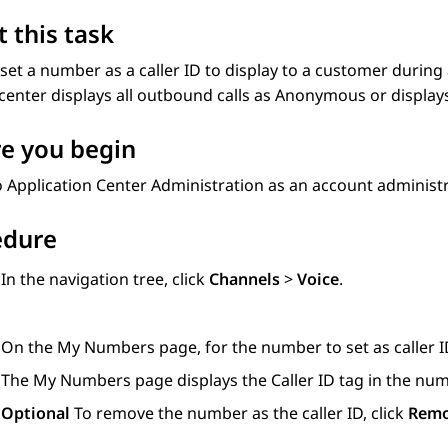
 this task
set a number as a caller ID to display to a customer during a
center displays all outbound calls as Anonymous or display
e you begin
o
Application Center Administration
as an account administr
edure
In the navigation tree, click
Channels
>
Voice
.
On the
My Numbers
page, for the number to set as caller I
The
My Numbers
page displays the Caller ID tag in the nu
Optional
To remove the number as the caller ID, click
Remo