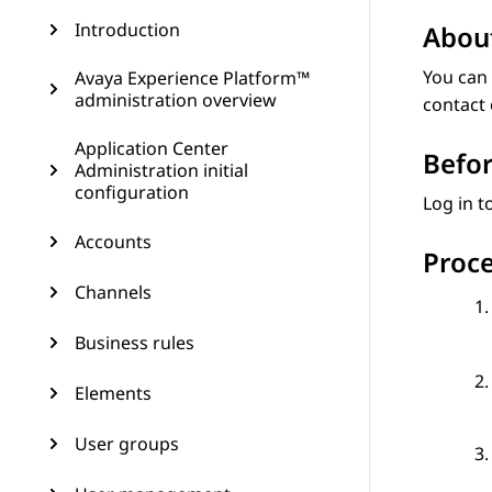
Introduction
About
You can 
Avaya Experience Platform™
administration overview
contact 
Application Center
Befor
Administration initial
configuration
Log in t
Accounts
Proc
Channels
Business rules
Elements
User groups