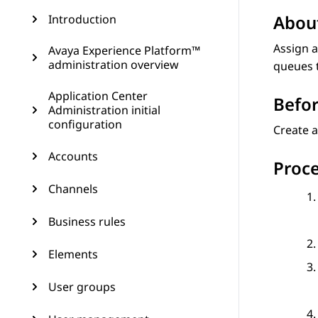
About
Introduction
Assign a
Avaya Experience Platform™
administration overview
queues t
Application Center
Befor
Administration initial
configuration
Create a
Accounts
Proc
Channels
Business rules
Elements
User groups