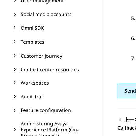
User management
Social media accounts
Omni SDK
Templates
Customer journey
Contact center resources
Workspaces
Send
Audit Trail
Feature configuration
上一
Administering Avaya
Topic
Callbac
Experience Platform (On-
Prem + Connect)