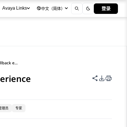
登录
Avaya Links
中文（简体）
Assigning queues to a callback experience
perience
共享此页面
PDF 导出
管理员
专家