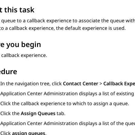
 this task
 queue to a callback experience to associate the queue with
o a callback experience, the default experience is used.
e you begin
 callback experience.
edure
In the navigation tree, click
Contact Center
>
Callback Exp
Application Center Administration
displays a list of existin
Click the callback experience to which to assign a queue.
Click the
Assign Queues
tab.
Application Center Administration
displays a list of the qu
Click
assign queues
.