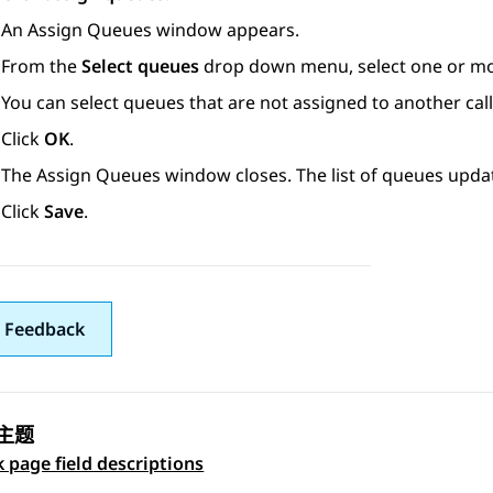
An
Assign Queues
window appears.
From the
Select queues
drop down menu, select one or m
You can select queues that are not assigned to another cal
Click
OK
.
The
Assign Queues
window closes. The list of queues updat
Click
Save
.
 Feedback
主题
 navigation
k page field descriptions