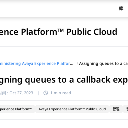
库
ence Platform™ Public Cloud
Administering Avaya Experience Platform™ Public Cloud
gning queues to a callback ex
间 :
Oct 27, 2023
|
1 min read
perience Platform™
Avaya Experience Platform™ Public Cloud
管理