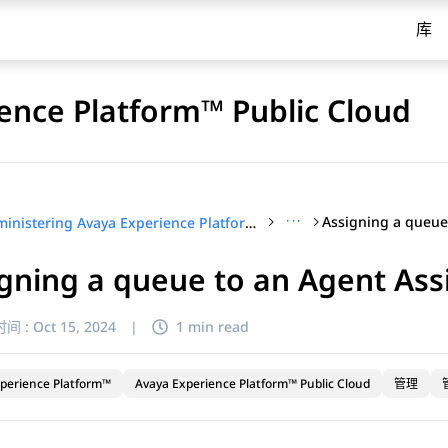
库
ence Platform™ Public Cloud
···
Administering Avaya Experience Platform™ Public Cloud
gning a queue to an Agent Assi
间 :
Oct 15, 2024
|
1 min read
perience Platform™
Avaya Experience Platform™ Public Cloud
管理