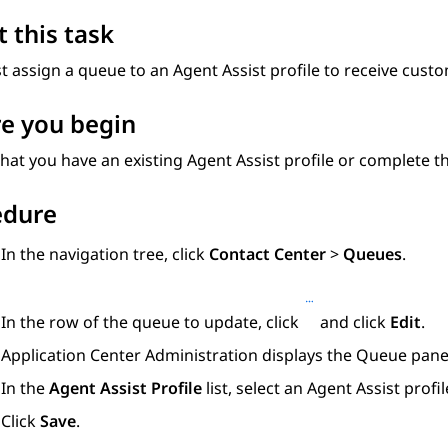
 this task
 assign a queue to an Agent Assist profile to receive cust
e you begin
hat you have an existing Agent Assist profile or complete t
edure
In the navigation tree, click
Contact Center
>
Queues
.
In the row of the queue to update, click
and click
Edit
.
Application Center Administration
displays the
Queue
pane
In the
Agent Assist Profile
list, select an Agent Assist profil
Click
Save
.