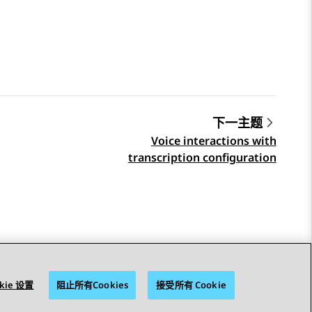
下一主题
Voice interactions with
transcription configuration
kie 设置
阻止所有Cookies
接受所有 Cookie