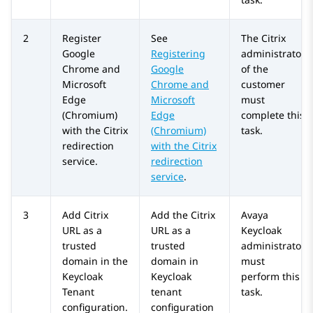
2
Register
See
The Citrix
Google
Registering
administrator
Chrome and
Google
of the
Microsoft
Chrome and
customer
Edge
Microsoft
must
(Chromium)
Edge
complete this
with the Citrix
(Chromium)
task.
redirection
with the Citrix
service.
redirection
service
.
3
Add Citrix
Add the Citrix
Avaya
URL as a
URL as a
Keycloak
trusted
trusted
administrator
domain in the
domain in
must
Keycloak
Keycloak
perform this
Tenant
tenant
task.
configuration.
configuration