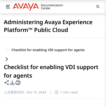
Administering Avaya Experience
Platform™ Public Cloud
···
Checklist for enabling VDI support for agents
Checklist for enabling VDI support
for agents
共享此页面
PDF 导出选项
上次更新时间 :
Oct 15, 2024
|
1 min read