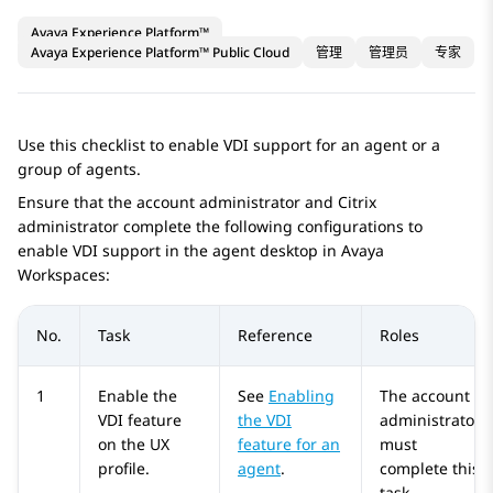
Avaya Experience Platform™
Avaya Experience Platform™ Public Cloud
管理
管理员
专家
Use this checklist to enable VDI support for an agent or a
group of agents.
Ensure that the account administrator and Citrix
administrator complete the following configurations to
enable VDI support in the agent desktop in
Avaya
Workspaces
:
No.
Task
Reference
Roles
1
Enable the
See
Enabling
The account
VDI feature
the VDI
administrator
on the UX
feature for an
must
profile.
agent
.
complete this
task.