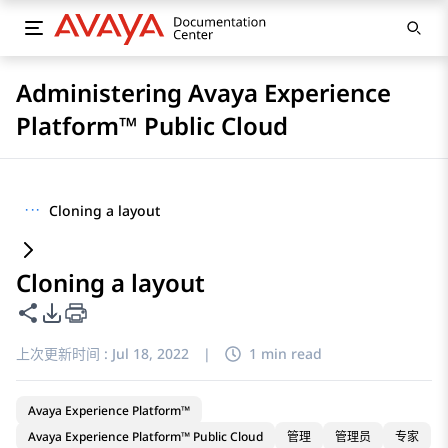
Administering Avaya Experience
Platform™ Public Cloud
···
Cloning a layout
Cloning a layout
共享此页面
PDF 导出选项
上次更新时间 :
Jul 18, 2022
|
1 min read
Avaya Experience Platform™
Avaya Experience Platform™ Public Cloud
管理
管理员
专家