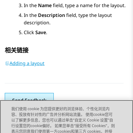
In the
Name
field, type a name for the layout.
In the
Description
field, type the layout
description.
Click
Save
.
相关链接
Adding a layout
Send Feedback
我们使用 cookie 为您提供更好的浏览体验、个性化浏览内
容、投放有针对性的广告并分析网站流量。 使用cookie您可
以了解更多信息，您也可以通过单击“自定义 Cookie 设置”自
上一主题
下一主题
行设置您的cookie偏好。 如果您单击“接受所有 Cookies”，则
Topic navigation
表示您同意我们使用第一方cookies和第三方 cookies，并授