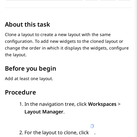
About this task
Clone a layout to create a new layout with the same
configuration. To add new widgets to the cloned layout or
change the order in which it displays the widgets, configure
the layout.
Before you begin
Add at least one layout.
Procedure
In the navigation tree, click
Workspaces
>
Layout Manager
.
For the layout to clone, click
.