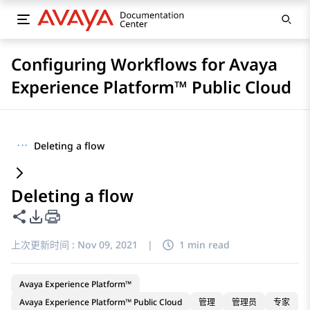
Configuring Workflows for Avaya
Experience Platform™ Public Cloud
···
Deleting a flow
Deleting a flow
共享此页面
PDF 导出选项
上次更新时间 :
Nov 09, 2021
|
1 min read
Avaya Experience Platform™
Avaya Experience Platform™ Public Cloud
管理
管理员
专家