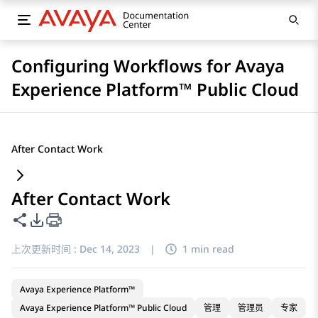
Configuring Workflows for Avaya
Experience Platform™ Public Cloud
After Contact Work
After Contact Work
共享此页面
PDF 导出选项
上次更新时间 :
Dec 14, 2023
|
1 min read
Avaya Experience Platform™
Avaya Experience Platform™ Public Cloud
管理
管理员
专家