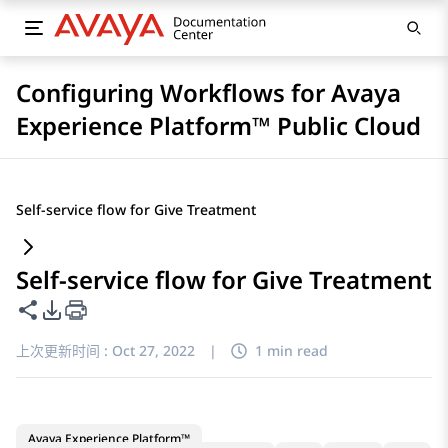
Configuring Workflows for Avaya
Experience Platform™ Public Cloud
Self-service flow for Give Treatment
Self-service flow for Give Treatment
共享此页面
PDF 导出选项
上次更新时间 :
Oct 27, 2022
|
1 min read
Avaya Experience Platform™