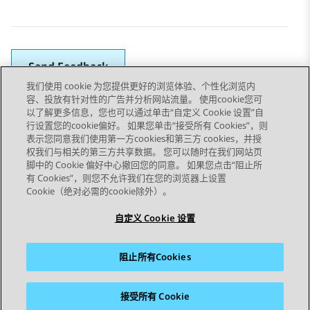
Send Feedback
我们使用 cookie 为您提供更好的浏览体验、个性化浏览内
容、投放有针对性的广告并分析网站流量。 使用cookie您可
以了解更多信息，您也可以通过单击“自定义 Cookie 设置”自
上一主题
下一主题
行设置您的cookie偏好。 如果您单击“接受所有 Cookies”，则
Topic navigation
表示您同意我们使用第一方cookies和第三方 cookies，并授
权我们与相关的第三方共享数据。 您可以随时在我们网站页
脚中的 Cookie 偏好中心撤回您的同意。 如果您点击“阻止所
STAY CONNECTED
有 Cookies”，则您不允许我们在您的浏览器上设置
Cookie（绝对必需的cookie除外）。
自定义 Cookie 设置
阻止所有Cookies
站点地图
使用条款
隐私
Cookie 政策
商标
辅助功能
接受所有 Cookie
© 2026 Avaya LLC