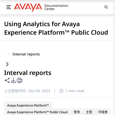
Using Analytics for Avaya
Experience Platform™ Public Cloud
···
Interval reports
Interval reports
共享此页面
PDF 导出选项
上次更新时间 :
Oct 09, 2023
|
1 min read
Avaya Experience Platform™
Avaya Experience Platform™ Public Cloud
使用
主管
中级者