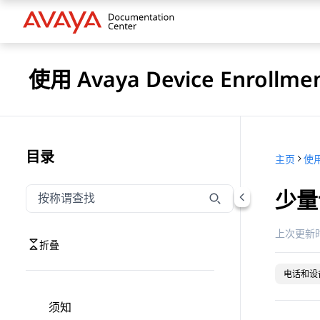
使用 Avaya Device Enrollm
目录
主页
少量
按称谓筛选导航
输入内容以按称谓筛选导航项
上次更新时
折叠
电话和设
须知