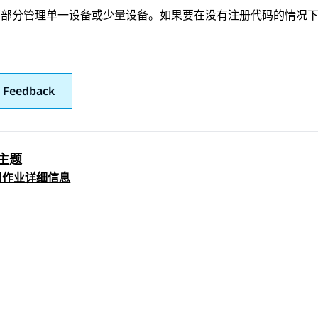
下部分管理单一设备或少量设备。如果要在没有注册代码的情况
 Feedback
主题
 navigation
出作业详细信息