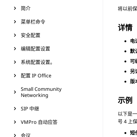
简介
将以前保
菜单栏命令
详情
安全配置
电
编辑配置设置
默
可
系统配置设置。
另
配置 IP Office
版
Small Community
Networking
示例
SIP 中继
以下是一
号 4 
VMPro 自动应答
短
会议