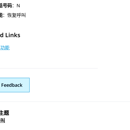
话号码
：N
能
：恢复呼叫
d Links
码功能
 Feedback
主题
 navigation
呼叫