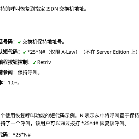
持的呼叫恢复到指定 ISDN 交换机地址。
话号码
：
交换机保持地址号。
认短代码：
*25*N#（仅限 A-Law）（不在 Server Edition 上
编程按钮控制
：
Retriv
请参阅
：保持呼叫。
本
：1.0+。
个使用恢复呼叫功能的短代码示例。N 表示从中将呼叫置于保
上保持了一个呼叫，该用户可以通过拨打 *25*4# 恢复该呼叫。
代码
：*25*N#