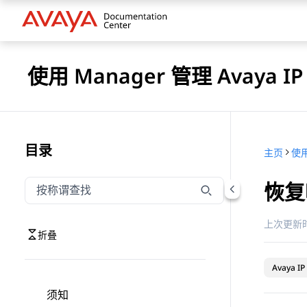
使用 Manager 管理 Avaya IP 
目录
主页
使用
恢复
按称谓筛选导航
输入内容以按称谓筛选导航项
上次更新时
折叠
Avaya IP 
须知