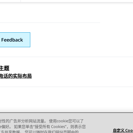
 Feedback
主题
 navigation
IP 电话的实际布局
对性的广告并分析网站流量。 使用cookie您可以了
e偏好。 如果您单击“接受所有 Cookies”，则表示您
自定义 Coo
的第三方共享数据。 您可以随时在我们网站页脚中的