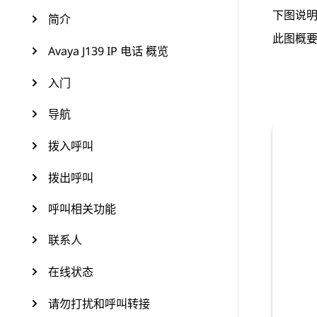
下图说
简介
此图概
Avaya J139 IP 电话 概览
入门
导航
拨入呼叫
拨出呼叫
呼叫相关功能
联系人
在线状态
请勿打扰和呼叫转接