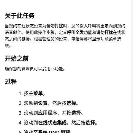
关于此任务
当您的在线状态设置为
请勿打扰
时，您的拨入呼叫将重定向到您的
语音邮件。使用此操作步骤，定义
呼叫全发
功能和
请勿打扰
在线状
态之间的链接。根据管理员的设置，电话屏幕将显示功能菜单选
项。
开始之前
确保您的管理员可以启用此功能。
过程
按
主菜单
。
滚动到
设置
，然后按
选择
。
滚动到
应用程序
，并按
选择
。
滚动到
在线状态集成
，然后按
选择
。
滚动至
系统 DND 链接
。