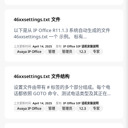
功能。 可用在此选项卡内做出的选择取代默认功
能。 这些设置是可合并的。更改这些设置不需要
重新启动系统。 字段 说明 菜单编号 所设置功能的
46xxsettings.txt 文件
菜单位置。 标签 用于在话机上显示的文本标签。
如果未输入标签，则使用所选操作的默认标签。也
以下是从 IP Office R11.1.3 系统自动生成的文件
可以通过有些话机上的菜单更改标签，请参阅相应
46xxsettings.txt 一个 示例。 标有
的话机用户指南。 操作 定义菜单按钮采取的操
AUTOGENERATEDSETTINGS的部分包括拥有值
上次更新时间:
April 14, 2025
发布:
IP Office SIP 话机安装说明
作。 操作数据 所选操作使用的参数。此处的选项
的设置，这些值已自动调整以匹配 IP Office 系统
Avaya IP Office
管理
管理员
12.3
专家
取决于所选按钮操作。 Related information 菜单
的配置设置。请注意，IP Office 还会根据请求文
编程
件的客户端类型以及客户端是远程客户端还是本地
客户端来调整设置。
NONAUTOGENERATEDSETTINGS标签后面的部
46xxsettings.txt 文件结构
分含有为 IP Office 运行设置的固定值。 如果需要
添加或更改设置，建议使用单独的文件
设置文件由带有 # 标签的多个部分组成。每个电
46xxspecials.txt 执行此操作。请参阅
话都依照 GOTO 命令、测试电话类型及其正在使
46xxspecials.txt 文件。 46xxspecials.txt 文件可
用的信令来导航命令。
上次更新时间:
April 14, 2025
发布:
IP Office SIP 话机安装说明
用于 IP Office R11.1.2.4 和更高版本的 Avaya
AUTOGENERATEDSETTINGS 这些部分包括的设
Avaya IP Office
管理
管理员
12.3
专家
Workplace 客户端。 请注意，这只是一个示例文
置会自动调整其值以匹配当前 IP Office 系统配
件，其设置特定于从中生成该文件的系统。 ##
置。请注意，IP Office 还会根据请求文件的客户
IPOFFICE/12.1.0.0.0 build 77 192.168.0.222
端类型以及客户端是远程客户端还是本地客户端来