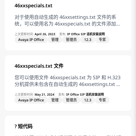
AUTOGENERATED IF $MODEL4 SEQ 1603
调整设置。 NONAUTOGENERATEDSETTINGS 这
46xxspecials.txt
GOTO 16XXAUTOGENERATEDSETTINGS IF
些部分已包括为 IP Office 操作设置的固定值。 若
$MODEL4 SEQ 1608 GOTO
该文件存在，# END 区域将包含 GET
对于使用自动生成的 46xxsettings.txt 文件的系
16XXAUTOGENERATEDSETTINGS IF $MODEL4
46xxspecial.txt。 Related information 设置文件
统，可以使用名为 46xxspecials.txt 的文件添加其
SEQ 1616 GOTO
示例
他手动设置。将此类文件添加到系统后，命令
上次更新时间:
April 26, 2023
发布:
IP Office SIP 话机安装说明
16XXAUTOGENERATEDSETTINGS IF $MODEL4
GET 46xxspecials.txt 显示为自动生成的
Avaya IP Office
管理
管理员
12.3
专家
SEQ 9620 GOTO
46xxsettings.txt 文件的最后一行。
96XXAUTOGENERATEDSETTINGS IF $MODEL4
46xxspecials.txt 文件可用于 IP Office R11.1.2.4
SEQ 9630 GOTO
和更高版本的 Avaya Workplace 客户端。
96XXAUTOGENERATEDSETTINGS IF $MODEL4
46xxspecials.txt 文件需要手动创建，然后放置在
46xxspecials.txt 文件
SEQ 9640 GOTO
电话文件服务器上。它可以是包含单个命令的简单
96XXAUTOGENERATEDSETTINGS IF $MODEL4
文本文件，也可以是包含基于电话类型、型号和/
您可以使用文件 46xxspecials.txt 为 SIP 和 H.323
SEQ 9650 GOTO
或组的设置的复杂设置文件。请参阅配置文件编
分机提供未包含在自动生成的 46xxsettings.txt 中
96XXAUTOGENERATEDSETTINGS IF $MODEL4
辑。 要获取复杂结构的示例，可以浏览到
的设置，并覆盖该文件中的设置。 将文件
上次更新时间:
May 21, 2024
发布:
IP Office SIP 话机安装说明
SEQ 9608 GOTO
https:///46xxspecials.txt 以获取示例文件。保存
46xxspecials.txt 加载到 IP Office 系统后，系统
Avaya IP Office
管理
管理员
12.3
专家
96X1AUTOGENERATEDSETTINGS IF $MODEL4
并编辑该文件，然后将其上传回系统。 Related
会自动将 GET 46xxspecials.txt 命令添加到自动生
SEQ 9611 GOTO
information 其他电话设置示例
成的文件 46xxsettings.txt。 46xxspecials.txt 文
96X1AUTOGENERATEDSETTINGS IF $MODEL4
件可用于 IP Office R11.1.2.4 和更高版本的 Avaya
SEQ 9621 GOTO
Workplace 客户端。 重要提示： 对于使用 IP
? 短代码
96X1AUTOGENERATEDSETTINGS IF $MODEL4
Office 操作的分机，Avaya 仅支持专门列出的 IP