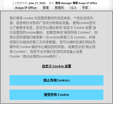
换：否。 状态指示：否。 用户管理：是。 话机支
上次更新时间:
June 27, 2023
发布:
使用 Manager 管理 Avaya IP Office
持：注意，具体话机型号支持也取决于系统软件级
Avaya IP Office
管理
管理员
12.3
专家
别。 1400 Series 和 1600 Series
我们使用 cookie 为您提供更好的浏览体验、个性化浏览内
容、投放有针对性的广告并分析网站流量。 使用cookie您可
以了解更多信息，您也可以通过单击“自定义 Cookie 设置”自
...
1
2
3
10
行设置您的cookie偏好。 如果您单击“接受所有 Cookies”，则
表示您同意我们使用第一方cookies和第三方 cookies，并授
权我们与相关的第三方共享数据。 您可以随时在我们网站页
脚中的 Cookie 偏好中心撤回您的同意。 如果您点击“阻止所
有 Cookies”，则您不允许我们在您的浏览器上设置
Cookie（绝对必需的cookie除外）。
自定义 Cookie 设置
阻止所有Cookies
接受所有 Cookie