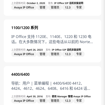
个主模块，该模块可连接多种摄像机和麦克风/扬
上次更新时间:
October 2, 2020
发布:
IP Office SIP 话机安装说明
声器设备。主模块提供可在兼容高清视频的设备上
Avaya IP Office
管理
管理员
12.3
专家
显示视频的输出。 IP Office 订阅模式不支持此系
列电话。 Related information 其他 Avaya SIP 电
话
1100/1200 系列
IP Office 支持 1120E、1140E、1220 和 1230 电
话。在大多数情况下，这些电话从以前的 Nortel
BCM 或 SIP 系统重新部署，并需要从现用的固件
上次更新时间:
April 26, 2023
发布:
IP Office SIP 话机安装说明
迁移到 Avaya IP Office SIP 固件。 要详细了解固
Avaya IP Office
管理
管理员
12.3
专家
件迁移选项的其他步骤，请参阅另一本手册，即IP
Office 1100/1200 Series Phone Installation。
IP Office 订阅模式不支持此系列电话。 Related
information 其他 Avaya SIP 电话
4400/6400
导航：用户 | 菜单编程 | 4400/6400 4412、
4424、4612、4624、6408、6416 和 6424 话机
有一个菜单键，有时标有一个 图标。当按下菜单
上次更新时间:
April 30, 2016
发布:
使用 Manager 管理 Avaya IP Office
键时，若干默认功能显示。可用按键 < 和 > 来切
Avaya IP Office
管理
管理员
12.3
专家
换这些功能，而屏幕下方的按键可用于选择需要的