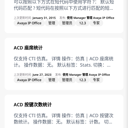
SEQ 9641 GOTO
Office 设置。不支持使用任何其他设置。 示例文
可以按照以下方式在短代码中使用字符 ?： 默认短
件 IP Office 可以自动生成 46xxspecials.txt 文
代码匹配 ? 短代码在按照以下方式进行匹配的短代
件。示例文件包含将不同命令应用于不同电话和客
码中使用。 如果找不到用户短代码匹配或系统短
上次更新时间:
January 31, 2015
发布:
使用 Manager 管理 Avaya IP Office
户端的结构。要获取示例文件，请浏览
代码匹配，则系统将查找 ? 短代码匹配。 它首先
Avaya IP Office
管理
管理员
12.3
专家
https:///46xxspecials.txt。保存并编辑该文件，
查找用户 ? 短代码，如果找不到，再查找系统 ? 短
然后将其上传回 IP Office 系统。 ##
代码。 示例：在北美以外的系统中，作为默认短
IPOFFICE/11.1.2.4.0 build 3 192.168.0.76
代码添加了系统短代码 ?/Dial/./0。 此短代码为没
AUTOGENERATED IF $MODEL4 SEQ 1603
有其它匹配的任何拨号提供了一个匹配。 因此，
ACD 座席统计
GOTO 16XXSPECIALS IF $MODEL4 SEQ 1608
在具有此短代码的系统上，默认为任何未识别的号
GOTO 16XXSPECIALS IF $MODEL4 SEQ 1616
码将被拨打到拨出线路组 0。 热线拨号 可以使用
仅支持 CTI 仿真。 详情 操作：仿真 | ACD 座席统
GOTO 16XXSPECIALS IF $MODEL4 SEQ 9620
用户短代码 ?D 在用户分机摘机时立即执行一个短
计。 操作数据：无。 默认标签：Stats. 切换：
GOTO 96XXSPECIALS IF $MODEL4 SEQ 9630
代码操作。 这通过拨号类型短代码功能支持。 一
否。 状态指示：否。 用户管理：否。 话机支持：
上次更新时间:
June 27, 2023
发布:
使用 Manager 管理 Avaya IP Office
GOTO 96XXSPECIALS IF $MODEL4 SEQ 9640
般情况下，它与门电话、电梯电话和大堂电话一起
注意，具体话机型号支持也取决于系统软件级别。
Avaya IP Office
管理
管理员
12.3
专家
GOTO 96XXSPECIALS IF $MODEL4 SEQ 9650
使用，以立即将电话连接到话务员或接待员等号
1400 Series 和 1600 Series
GOTO 96XXSPECIALS IF $MODEL4 SEQ 9608
码。 Voicemail Collect（语音信箱收集）短代码
GOTO 96X1SPECIALS IF $MODEL4 SEQ 9611
字符 ? 可以出现在短代码的电话号码字段中。 这
GOTO 96X1SPECIALS IF $MODEL4 SEQ 9621
通过使用VoicemailCollect功能的短代码来实现。
ACD 按键次数统计
GOTO 96X1SPECIALS IF $MODEL4 SEQ 9641
在这个例子中，字符 ? 并不由系统解释，而是供语
GOTO 96X1SPECIALS IF $MODEL4 SEQ J129
音信箱服务器使用。 Related information 短代码
仅支持 CTI 仿真。 详情 操作：仿真 | ACD 按键次
GOTO J1X9SPECIALS IF $MODEL4 SEQ J139
概述
数统计。 操作数据：无。 默认标签：计数。 切
GOTO