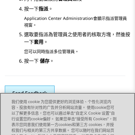
按一下
指派
。
Application Center Administration
會顯示
指派管理員
視窗。
選取要指派為管理員之使用者的核取方塊，然後按
一下
套用
。
您可以同時指派多位管理員。
按一下
儲存
。
Send Feedback
我们使用 cookie 为您提供更好的浏览体验、个性化浏览内
容、投放有针对性的广告并分析网站流量。 使用cookie您可
以了解更多信息，您也可以通过单击“自定义 Cookie 设置”自
上一個主題
下一個主題
行设置您的cookie偏好。 如果您单击“接受所有 Cookies”，则
Topic navigation
表示您同意我们使用第一方cookies和第三方 cookies，并授
权我们与相关的第三方共享数据。 您可以随时在我们网站页