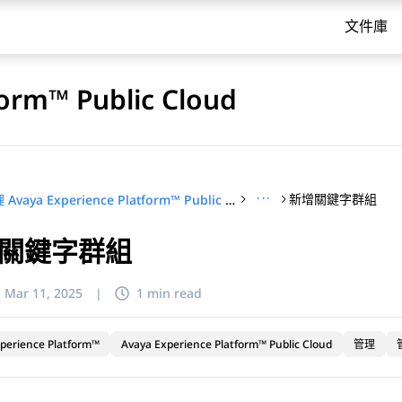
文件庫
orm™ Public Cloud
···
新增關鍵字群組
管理 Avaya Experience Platform™ Public Cloud
關鍵字群組
:
Mar 11, 2025
|
1 min read
perience Platform™
Avaya Experience Platform™ Public Cloud
管理