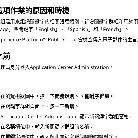
這項作業的原因和時機
群組是用來組織關鍵字的相關語意類別。新增關鍵字群組和用於
uage」與關鍵字「English」、「Spanish」和「French」。
xperience Platform™ Public Cloud
會檢查傳入電子郵件的主旨
之前
管理員身分登入
Application Center Administration
。
在瀏覽樹狀圖中，按一下
商務規則
>
>
關鍵字群組
。
在
關鍵字群組
頁面上，按一下
新增
。
Application Center Administration
顯示
新關鍵字群組
窗格。
在
名稱
欄位中，輸入新關鍵字群組的名稱。
在
關鍵字
欄位中，輸入與此關鍵字群組關聯的關鍵字。