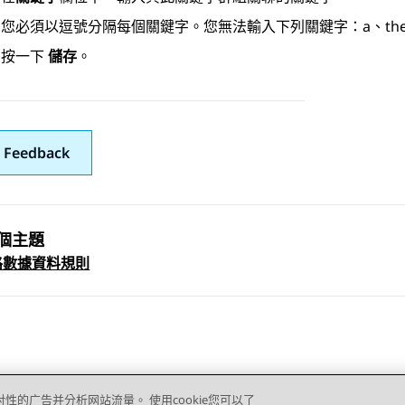
您必須以逗號分隔每個關鍵字。您無法輸入下列關鍵字：a、the、is
按一下
儲存
。
 Feedback
個主題
 navigation
路數據資料規則
对性的广告并分析网站流量。 使用cookie您可以了