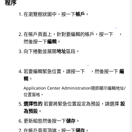
程序
在瀏覽樹狀圖中，按一下
帳戶
。
在
帳戶
頁面上，針對要編輯的帳戶，按一下
，
然後按一下
編輯
。
向下捲動並展開
地址
區段。
若要編輯緊急位置，請按一下
，然後按一下
編
輯
。
Application Center Administration
隨即顯示
編輯地址/
位置
窗格。
選擇性的
若要將緊急位置設定為預設，請選擇
設
為預設
。
更新組態然後按一下
儲存
。
在
帳戶
頁面頂端，按一下
儲存
。