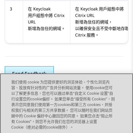
3
在 Keycloak
在 Keycloak 用戶組態中將
用戶組態中將 Citrix
Citrix URL
URL
新增為信任的網域，
新增為信任的網域。
以確保安全且不受中斷地存取
Citrix 服務。
Send Feedback
我们使用 cookie 为您提供更好的浏览体验、个性化浏览内
容、投放有针对性的广告并分析网站流量。 使用cookie您可
以了解更多信息，您也可以通过单击“自定义 Cookie 设置”自
上一個主題
下一個主題
行设置您的cookie偏好。 如果您单击“接受所有 Cookies”，则
Topic navigation
表示您同意我们使用第一方cookies和第三方 cookies，并授
权我们与相关的第三方共享数据。 您可以随时在我们网站页
脚中的 Cookie 偏好中心撤回您的同意。 如果您点击“阻止所
STAY CONNECTED
有 Cookies”，则您不允许我们在您的浏览器上设置
Cookie（绝对必需的cookie除外）。