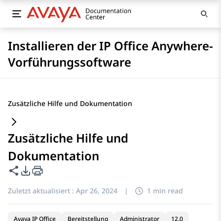
Installieren der IP Office Anywhere-
Vorführungssoftware
Zusätzliche Hilfe und Dokumentation
Zusätzliche Hilfe und
Dokumentation
Diese Seite teilen
PDF-Exportoptionen
Zuletzt aktualisiert :
Apr 26, 2024
|
1 min read
Avaya IP Office
Bereitstellung
Administrator
12.0