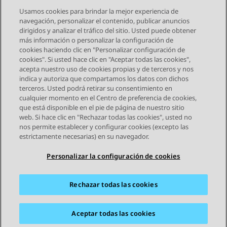
Usamos cookies para brindar la mejor experiencia de
navegación, personalizar el contenido, publicar anuncios
Uso de integraciones de Avaya
dirigidos y analizar el tráfico del sitio. Usted puede obtener
más información o personalizar la configuración de
Infinity CRM
cookies haciendo clic en "Personalizar configuración de
cookies". Si usted hace clic en "Aceptar todas las cookies",
acepta nuestro uso de cookies propias y de terceros y nos
indica y autoriza que compartamos los datos con dichos
terceros. Usted podrá retirar su consentimiento en
cualquier momento en el Centro de preferencia de cookies,
que está disponible en el pie de página de nuestro sitio
web. Si hace clic en "Rechazar todas las cookies", usted no
STAY CONNECTED
nos permite establecer y configurar cookies (excepto las
estrictamente necesarias) en su navegador.
Personalizar la configuración de cookies
Rechazar todas las cookies
Mapa del sitio
Condiciones de Uso
Privacidad
Política de Cookies
Marcas registradas
Accesibilidad
Aceptar todas las cookies
© 2026 Avaya LLC