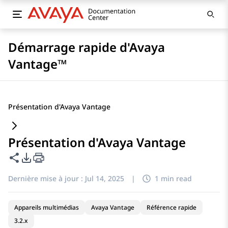
Démarrage rapide d'Avaya
Vantage™
Présentation d'Avaya Vantage
Présentation d'Avaya Vantage
Partager cette page
Options d'exportation PDF
Dernière mise à jour :
Jul 14, 2025
|
1 min read
Appareils multimédias
Avaya Vantage
Référence rapide
3.2.x