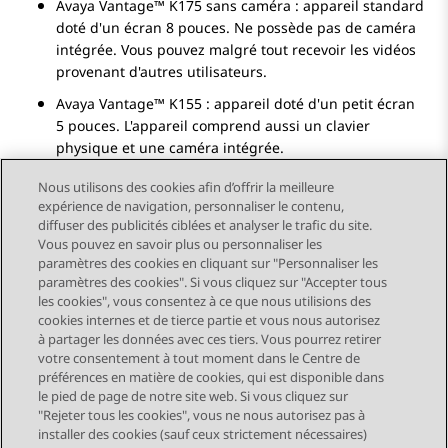
Avaya Vantage™
K175
sans caméra : appareil standard
doté d'un écran 8 pouces. Ne possède pas de caméra
intégrée. Vous pouvez malgré tout recevoir les vidéos
provenant d'autres utilisateurs.
Avaya Vantage™
K155
: appareil doté d'un petit écran
5 pouces. L'appareil comprend aussi un clavier
physique et une caméra intégrée.
Nous utilisons des cookies afin d’offrir la meilleure
expérience de navigation, personnaliser le contenu,
diffuser des publicités ciblées et analyser le trafic du site.
Vous pouvez en savoir plus ou personnaliser les
Send Feedback
paramètres des cookies en cliquant sur "Personnaliser les
paramètres des cookies". Si vous cliquez sur "Accepter tous
les cookies", vous consentez à ce que nous utilisions des
cookies internes et de tierce partie et vous nous autorisez
Sujet suivant
à partager les données avec ces tiers. Vous pourrez retirer
Navigation par sujet
votre consentement à tout moment dans le Centre de
préférences en matière de cookies, qui est disponible dans
le pied de page de notre site web. Si vous cliquez sur
STAY CONNECTED
"Rejeter tous les cookies", vous ne nous autorisez pas à
installer des cookies (sauf ceux strictement nécessaires)