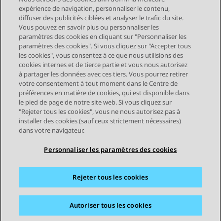
expérience de navigation, personnaliser le contenu,
diffuser des publicités ciblées et analyser le trafic du site.
Vous pouvez en savoir plus ou personnaliser les
Send Feedback
paramètres des cookies en cliquant sur "Personnaliser les
paramètres des cookies". Si vous cliquez sur "Accepter tous
les cookies", vous consentez à ce que nous utilisions des
cookies internes et de tierce partie et vous nous autorisez
Sujet précédent
Sujet suivant
à partager les données avec ces tiers. Vous pourrez retirer
Navigation par sujet
votre consentement à tout moment dans le Centre de
préférences en matière de cookies, qui est disponible dans
le pied de page de notre site web. Si vous cliquez sur
STAY CONNECTED
"Rejeter tous les cookies", vous ne nous autorisez pas à
installer des cookies (sauf ceux strictement nécessaires)
dans votre navigateur.
Personnaliser les paramètres des cookies
Rejeter tous les cookies
Plan du site
Conditions d'utilisation
Confidentialité
Politique de cookies
Marques commerciales
Accessibilité
Autoriser tous les cookies
© 2026 Avaya LLC