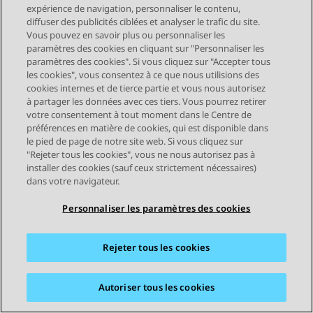
Créer des collections
expérience de navigation, personnaliser le contenu,
diffuser des publicités ciblées et analyser le trafic du site.
Vous pouvez en savoir plus ou personnaliser les
paramètres des cookies en cliquant sur "Personnaliser les
paramètres des cookies". Si vous cliquez sur "Accepter tous
les cookies", vous consentez à ce que nous utilisions des
cookies internes et de tierce partie et vous nous autorisez
à partager les données avec ces tiers. Vous pourrez retirer
votre consentement à tout moment dans le Centre de
préférences en matière de cookies, qui est disponible dans
le pied de page de notre site web. Si vous cliquez sur
STAY CONNECTED
"Rejeter tous les cookies", vous ne nous autorisez pas à
installer des cookies (sauf ceux strictement nécessaires)
dans votre navigateur.
Personnaliser les paramètres des cookies
Rejeter tous les cookies
Plan du site
Conditions d'utilisation
Confidentialité
Politique de cookies
Marques commerciales
Accessibilité
Autoriser tous les cookies
© 2026 Avaya LLC