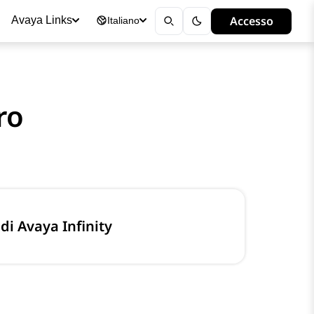
Accesso
Avaya Links
Italiano
ro
i Avaya Infinity