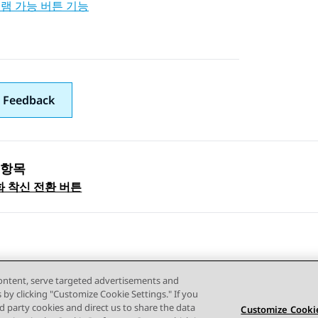
램 가능 버튼 기능
 Feedback
 항목
 navigation
화 착신 전환 버튼
content, serve targeted advertisements and
s by clicking "Customize Cookie Settings." If you
ird party cookies and direct us to share the data
Customize Cookie