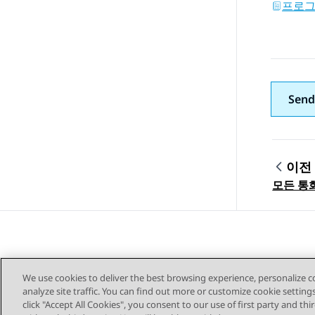
프로그
Send
이전
Topic
모든 통
We use cookies to deliver the best browsing experience, personalize 
analyze site traffic. You can find out more or customize cookie setting
click "Accept All Cookies", you consent to our use of first party and th