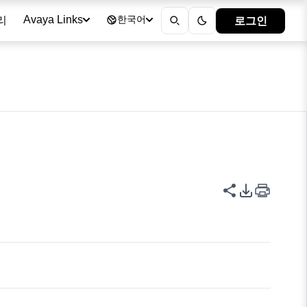
리
로그인
Avaya Links
한국어
이 페이지 공
PDF 내보