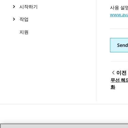
시작하기
사용 설명
www.ava
작업
지원
Send
이전
무선 헤
Topic
화