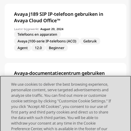
Avaya J189 SIP IP-telefoon gebruiken in
Avaya Cloud Office™
Laatst bijgewerkt:
August 20, 2024
Telefoons en apparaten
Avaya J100-serie IP-telefoons (ACO)
Gebruik
Agent
12.0
Beginner
Avaya-documentatiecentrum gebruiken
Startpagina
Taakhulpmiddel
Beginner
We use cookies to deliver the best browsing experience,
Gevorderd
personalize content, serve targeted advertisements and
analyze site traffic. You can find out more or customize
cookie settings by clicking "Customize Cookie Settings." If
you click "Accept All Cookies", you consent to our use of
first party and third party cookies and direct us to share
1
2
the data with such third parties. You will be able to
withdraw your consent at any time in the Cookie
Preference Center, which is available in the footer of our