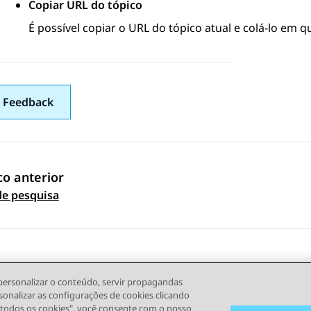
Copiar URL do tópico
É possível copiar o URL do tópico atual e colá-lo em q
 Feedback
co anterior
 navigation
de pesquisa
personalizar o conteúdo, servir propagandas
sonalizar as configurações de cookies clicando
r todos os cookies", você consente com o nosso