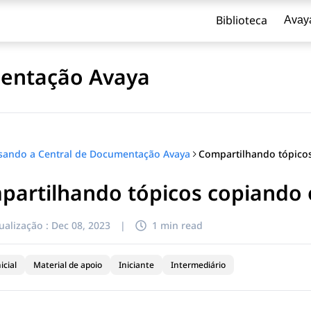
Biblioteca
Avay
mentação Avaya
sando a Central de Documentação Avaya
artilhando tópicos copiando 
ualização :
Dec 08, 2023
|
1 min read
icial
Material de apoio
Iniciante
Intermediário