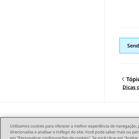
Send
Tópi
Topic
Dicas 
Utilizamos cookies para oferecer a melhor experiência de navegação, 
direcionadas e analisar o tráfego do site. Você pode saber mais ou per
em "Personalizar configurações de cookies". Se você clicar em "Aceita