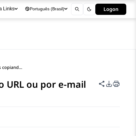
Logon
a Links
Português (Brasil)
Compartilhando tópicos copiando o URL ou por e-mail
o URL ou por e-mail
Compartilha
Opções de