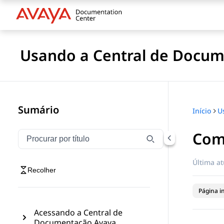
Usando a Central de Docu
Sumário
Início
U
Comp
Filtrar navegação por título
Digite para filtrar itens de navegação por título
Última at
Recolher
Página in
Acessando a Central de
Documentação Avaya