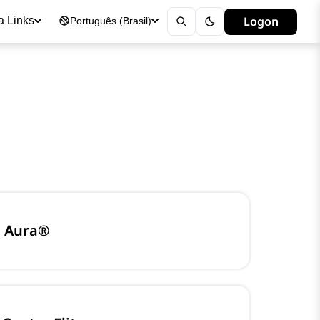
Logon
a Links
Português (Brasil)
a Aura®